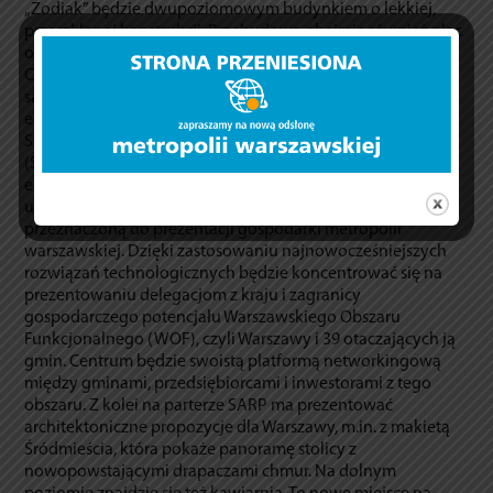
„Zodiak” będzie dwupoziomowym budynkiem o lekkiej,
przeszklonej konstrukcji. Przebudowa obejmie również plac
o powierzchni 900 m², położony między ul. Widok 26, ul.
Chmielną 33 i 35 oraz ul. Marszałkowską 104A. Odnowa
samego budynku, jak i przylegającego do niego placu, to
efekt współpracy miasta st. Warszawy wraz ze
Stowarzyszeniem Architektów Rzeczypospolitej Polskiej
(SARP). W odnowionym budynku znajdą się miejsca
ekspozycyjne dla obydwu instytucji. Na piętrze miasto
urządzi multimedialną przestrzeń ekspozycyjną,
przeznaczoną do prezentacji gospodarki metropolii
warszawskiej. Dzięki zastosowaniu najnowocześniejszych
rozwiązań technologicznych będzie koncentrować się na
prezentowaniu delegacjom z kraju i zagranicy
gospodarczego potencjału Warszawskiego Obszaru
Funkcjonalnego (WOF), czyli Warszawy i 39 otaczających ją
gmin. Centrum będzie swoistą platformą networkingową
między gminami, przedsiębiorcami i inwestorami z tego
obszaru. Z kolei na parterze SARP ma prezentować
architektoniczne propozycje dla Warszawy, m.in. z makietą
Śródmieścia, która pokaże panoramę stolicy z
nowopowstającymi drapaczami chmur. Na dolnym