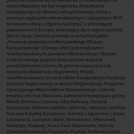
poziomie znajdzie się też kawiarnia. To nowe miejsce na
mapie Warszawy ma być wizytówką dynamicznie
rozwijającego się obszaru metropolitarnego stolicy z
mocnym zapleczem infrastrukturalnym i usługowym. WOF
to bowiem obszar „odporny na kryzys”, o wzrastającej
popularności w Europie, zmieniający się w region wysokiej
jakości życia. Centrum powstaje w ramach projektu
„Promocja gospodarcza Warszawskiego Obszaru
Funkcjonalnego”, którego celem jest zwiększenie
międzynarodowych powiązań Warszawskiego Obszaru
Funkcjonalnego poprzez bezpośrednie wsparcie
przedsiębiorców z terenu 40 gmin w rozpoczęciu lub
rozwijaniu działalności eksportowej. Projekt
współfinansowany jest ze środków Europejskiego Funduszu
Rozwoju Regionalnego w ramach Regionalnego Programu
Operacyjnego Województwa Mazowieckiego. Liderem
projektu jest m.st. Warszawa, partnerami następujące gminy:
Błonie, Brwinów, Czosnów, Góra Kalwaria, Grodzisk
Mazowiecki, Halinów, Izabelin, Jabłonna, Jaktorów, Józefów,
Karczew, Kobyłka, Konstancin-Jeziorna, Legionowo, Leszno,
Lesznowola, Łomianki, Marki, Michałowice, Milanówek,
Nadarzyn, Nieporęt, Nowy Dwór Mazowiecki, Otwock,
Ożarów Mazowiecki, Piaseczno, Piastów, Podkowa Leśna,