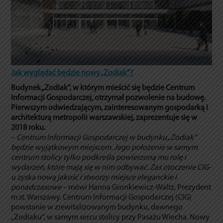
Jak wyglądać będzie nowy „Zodiak”?
Budynek „Zodiak”, w którym mieścić się będzie Centrum
Informacji Gospodarczej, otrzymał pozwolenie na budowę.
Pierwszym odwiedzającym, zainteresowanym gospodarką i
architekturą metropolii warszawskiej, zaprezentuje się w
2018 roku.
–
Centrum Informacji Gospodarczej w budynku „Zodiak”
będzie wyjątkowym miejscem. Jego położenie w samym
centrum stolicy tylko podkreśla powierzoną mu rolę i
wydarzeń, które mają się w nim odbywać. Zaś otoczenie CIG-
u zyska nową jakość i stworzy miejsce eleganckie i
ponadczasowe
– mówi Hanna Gronkiewicz-Waltz, Prezydent
m.st. Warszawy. Centrum Informacji Gospodarczej (CIG)
powstanie w zrewitalizowanym budynku, dawnego
„Zodiaku”, w samym sercu stolicy przy Pasażu Wiecha. Nowy