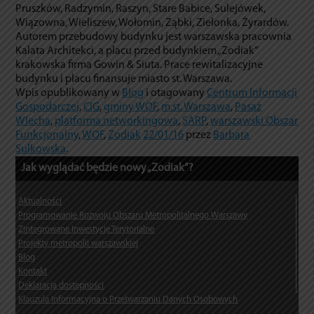
Pruszków, Radzymin, Raszyn, Stare Babice, Sulejówek,
Wiązowna, Wieliszew, Wołomin, Ząbki, Zielonka, Żyrardów.
Autorem przebudowy budynku jest warszawska pracownia
Kalata Architekci, a placu przed budynkiem „Zodiak”
krakowska firma Gowin & Siuta. Prace rewitalizacyjne
budynku i placu finansuje miasto st. Warszawa.
Wpis opublikowany w
Blog
i otagowany
Centrum Informacji
Gospodarczej
,
CIG
,
gminy WOF
,
m.st. Warszawa
,
Pasaż
WIecha
,
platforma networkingowa
,
SARP
,
warszawski Obszar
Funkcjonalny
,
WOF
,
Zodiak
22/01/16
przez
Barbara
Sulkowska
.
Jak wyglądać będzie nowy „Zodiak”?
Aktualności
Programowanie Rozwoju Obszaru Metropolitalnego Warszawy
Zintegrowane Inwestycje Terytorialne
Projekty metropolii warszawskiej
Blog
Kontakt
Deklaracja dostępności
Klauzula Informacyjna o Przetwarzaniu Danych Osobowych