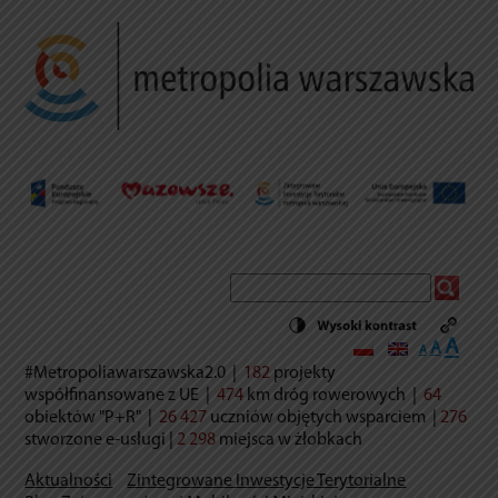
Decrease
Reset
Incr
A
A
A
font
font
size.
#Metropoliawarszawska2.0
|
182
projekty
font
size.
współfinansowane z UE
|
474
km dróg rowerowych
|
64
size.
obiektów "P+R"
|
26 427
uczniów objętych wsparciem
|
276
stworzone e-usług
i |
2 298
miejsca w żłobkach
Aktualności
Zintegrowane Inwestycje Terytorialne