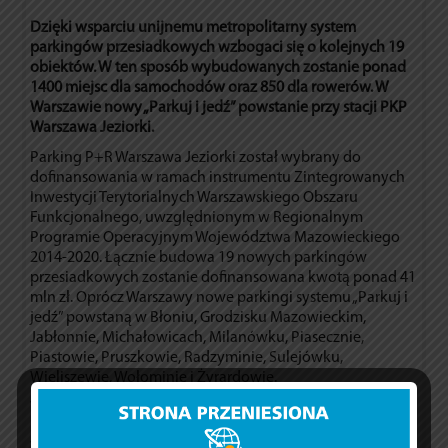
Dzięki wsparciu unijnemu metropolitarny system
parkingów przesiadkowych wzbogaci się o kolejnych 19
obiektów. W ten sposób wybudowanych zostanie ponad
1400 miejsc dla samochodów oraz 850 dla rowerów. W
Warszawie nowy „Parkuj i jedź” powstanie przy stacji PKP
Warszawa Jeziorki.
Parking P+R Warszawa Jeziorki został wybrany do
dofinansowania w ramach instrumentu Zintegrowanych
Inwestycji Terytorialnych Warszawskiego Obszaru
Funkcjonalnego, uwzględnionym w Regionalnym
Programie Operacyjnym Województwa Mazowieckiego
2014-2020. Łącznie budowa 19 nowych parkingów
przesiadkowych zostanie dofinansowana kwotą ponad 41
mln zł. Oprócz Warszawy nowe parkingi systemu „Parkuj i
jedź” powstaną w Błoniu, Grodzisku Mazowieckim,
Jabłonnie, Michałowicach, Milanówku, Piasecznie,
Piastowie, Pruszkowie, Radzyminie, Sulejówku,
Wieliszewie, Wołominie i Żyrardowie.
Warszawski parking zostanie zlokalizowany w pobliżu
linii kolejowej prowadzącej do Radomia, przy stacji PKP
Warszawa Jeziorki, w pobliżu ulicy Karczunkowskiej.