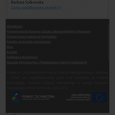
Barbara Sulkowska
Czytaj opublikowane artykuły (1)
Aktualności
Programowanie Rozwoju Obszaru Metropolitalnego Warszawy
Zintegrowane Inwestycje Terytorialne
Projekty metropolii warszawskiej
Blog
Kontakt
Deklaracja dostępności
Klauzula Informacyjna o Przetwarzaniu Danych Osobowych
Projekt pn. „Programowanie Rozwoju Obszaru Metropolitalnego Warszawy
– PROM” jest współfinansowany przez Unię Europejską ze środków
Europejskiego Funduszu Rozwoju Regionalnego w ramach Programu
Operacyjnego Pomoc Techniczna 2007-2013.