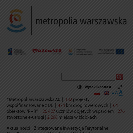
Decrease
Reset
Incr
A
A
A
font
font
size.
#Metropoliawarszawska2.0
|
182
projekty
font
size.
współfinansowane z UE
|
474
km dróg rowerowych
|
64
size.
obiektów "P+R"
|
26 427
uczniów objętych wsparciem
|
276
stworzone e-usług
i |
2 298
miejsca w żłobkach
Aktualności
Zintegrowane Inwestycje Terytorialne