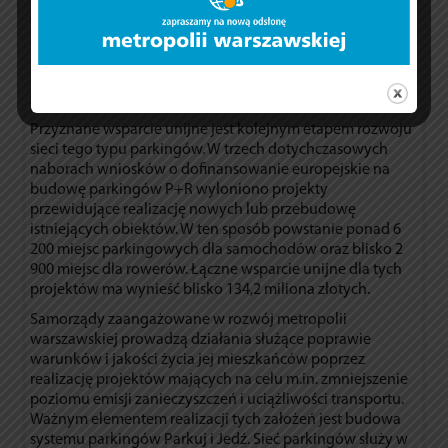
Obiekt będzie mógł pomieścić co najmniej 138
samochodów (w tym sześć miejsc dla osób z
niepełnosprawnościami), a także nie mniej niż 40 miejsc
postojowych dla rowerów. Na parkingu zamontowane
zostaną również dwie ładowarki dla aut elektrycznych.
Przyznane wsparcie unijne jest kolejnym etapem rozwoju
sieci tego typu parkingów. W trzech dotychczasowych
naborach wniosków o dofinansowanie europejskie na
budowę parkingów P+R wyłoniono projekty
przewidujące realizację nowych lub przebudowę
istniejących obiektów. W ten sposób powstanie ponad 6
200 miejsc parkingowych dla samochodów oraz blisko 2
900 miejsc dla rowerów. Łączne wsparcie unijne dla tych
projektów ma wynieść blisko 134,2 miliona złotych.
Samorządy zaangażowane w rozwój metropolii
warszawskiej prowadzą działania służące poprawie
warunków i jakości życia jej mieszkańców poprzez
realizację projektów mających na celu m.in. zmniejszenie
poziomu emisji zanieczyszczeń i uciążliwości transportu.
Ważnym elementem realizacji tych założeń jest budowa
systemu parkingów Parkuj i Jedź. Sieć parkingów służy w