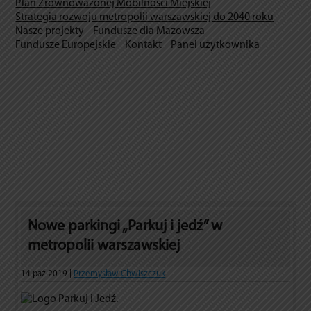
Plan Zrównoważonej Mobilności Miejskiej
Strategia rozwoju metropolii warszawskiej do 2040 roku
Nasze projekty
Fundusze dla Mazowsza
Fundusze Europejskie
Kontakt
Panel użytkownika
Nowe parkingi „Parkuj i jedź” w
metropolii warszawskiej
14 paź 2019 |
Przemysław Chwiszczuk