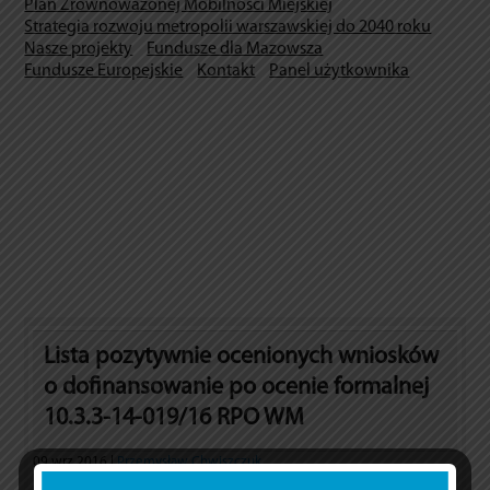
Plan Zrównoważonej Mobilności Miejskiej
Strategia rozwoju metropolii warszawskiej do 2040 roku
Nasze projekty
Fundusze dla Mazowsza
Fundusze Europejskie
Kontakt
Panel użytkownika
Lista pozytywnie ocenionych wniosków
o dofinansowanie po ocenie formalnej
10.3.3-14-019/16 RPO WM
09 wrz 2016 |
Przemysław Chwiszczuk