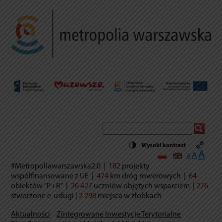
Decrease
Reset
Incr
A
A
A
font
font
size.
#Metropoliawarszawska2.0
|
182
projekty
font
size.
współfinansowane z UE
|
474
km dróg rowerowych
|
64
size.
obiektów "P+R"
|
26 427
uczniów objętych wsparciem
|
276
stworzone e-usług
i |
2 298
miejsca w żłobkach
Aktualności
Zintegrowane Inwestycje Terytorialne