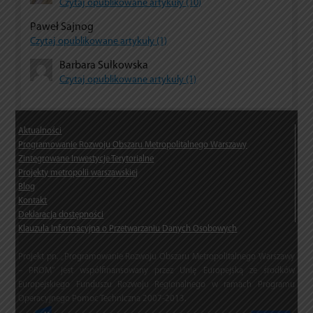
Czytaj opublikowane artykuły (10)
Paweł Sajnog
Czytaj opublikowane artykuły (1)
Barbara Sulkowska
Czytaj opublikowane artykuły (1)
Aktualności
Programowanie Rozwoju Obszaru Metropolitalnego Warszawy
Zintegrowane Inwestycje Terytorialne
Projekty metropolii warszawskiej
Blog
Kontakt
Deklaracja dostępności
Klauzula Informacyjna o Przetwarzaniu Danych Osobowych
Projekt pn. „Programowanie Rozwoju Obszaru Metropolitalnego Warszawy
– PROM” jest współfinansowany przez Unię Europejską ze środków
Europejskiego Funduszu Rozwoju Regionalnego w ramach Programu
Operacyjnego Pomoc Techniczna 2007-2013.