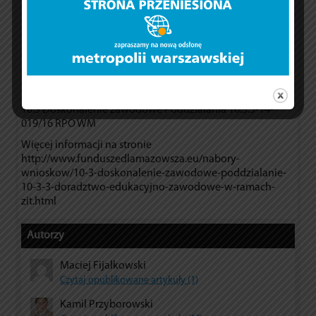
Mazowiecka Jednostka Wdrażania Projektów Unijnych
opublikowała listę pozytywnie ocenionych wniosków o
dofinansowanie po ocenie formalnej w ramach II
Posiedzenia Komisji Oceny Projektów Konkursowych Osi
priorytetowej X Edukacja dla rozwoju regionu Działania
10.3 Doskonalenie zawodowe Poddziałania 10.3.3-14-
019/16 RPO WM
Więcej informacji na stronie
http://www.funduszedlamazowsza.eu/nabory-
wnioskow/10-3-doskonalenie-zawodowe-poddzialanie-
10-3-3-doradztwo-edukacyjno-zawodowe-w-ramach-
zit.html
Autorzy
Maciej Fijałkowski
Czytaj opublikowane artykuły (1)
Kamil Przyborowski