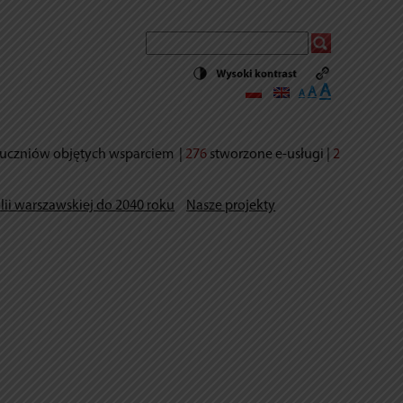
Decrease
Reset
Increase
A
A
A
font
font
size.
font
size.
size.
uczniów objętych wsparciem
|
276
stworzone e-usług
i |
2
lii warszawskiej do 2040 roku
Nasze projekty