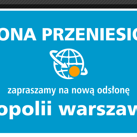
.03.02-IP.01-14-011/16
m konkursu RPMA.04.03.02-IP.01-14-011/16 wraz z kartą zmian.