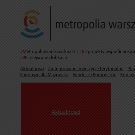
#Metropoliawarszawska2.0
|
182
projekty współfinanso
298
miejsca w żłobkach
Aktualności
Zintegrowane Inwestycje Terytorialne
Pla
Fundusze dla Mazowsza
Fundusze Europejskie
Kontak
Aktualności