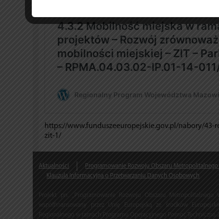
https://www.funduszeeuropejskie.gov.pl/nabory/43-
zit-1/
Aktualności
Programowanie Rozwoju Obszaru Metropolitalnego
Klauzula Informacyjna o Przetwarzaniu Danych Osobowych
Projekt pn. „Programowanie Rozwoju Obszaru Metropolitalnego
współfinansowany przez Unię Europejską ze środków Europejs
Regionalnego w ramach Programu Operacyjnego Pomoc Techniczna 