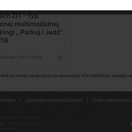
redukcja-emisji-zanieczyszczen-powietrza-432-mobilnosc-miejska-
 Warszawy
Zintegrowane Inwestycje Terytorialne
Projekty metropolii warsz
 Warszawy – PROM” jest
kiego Funduszu Rozwoju
2007-2013.