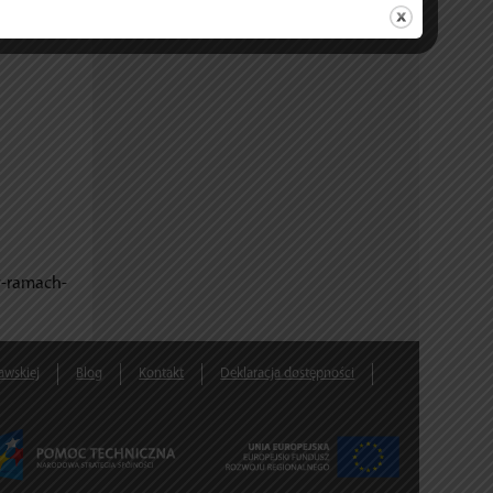
w-ramach-
awskiej
Blog
Kontakt
Deklaracja dostępności