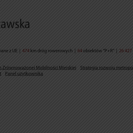
wane z UE
|
474
km dróg rowerowych
|
64
obiektów "P+R"
|
26 427
n Zrównoważonej Mobilności Miejskiej
Strategia rozwoju metropo
t
Panel użytkownika