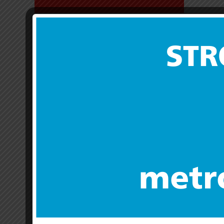
Aktualny regulamin konkursu RPMA.04
10 cze 2019 |
Przemysław Chwiszczuk
Zachęcamy do zapoznania się z aktualnym regulamine
Dokument jest dostępny na stronach internetowych: