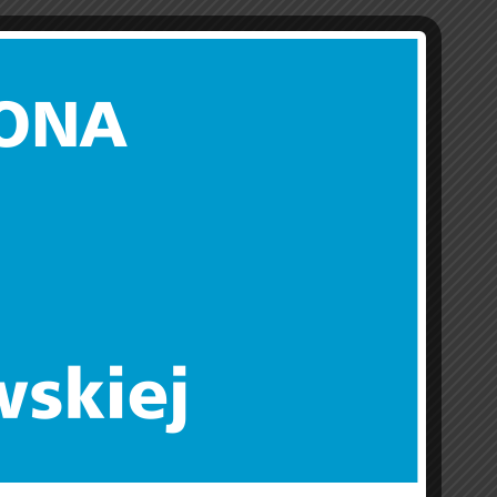
Autorzy
Maciej Fijałkowski
Czytaj opublikowane artykuły (1)
Kamil Przyborowski
Czytaj opublikowane artykuły (10)
Paweł Sajnog
Czytaj opublikowane artykuły (1)
Barbara Sulkowska
Czytaj opublikowane artykuły (1)