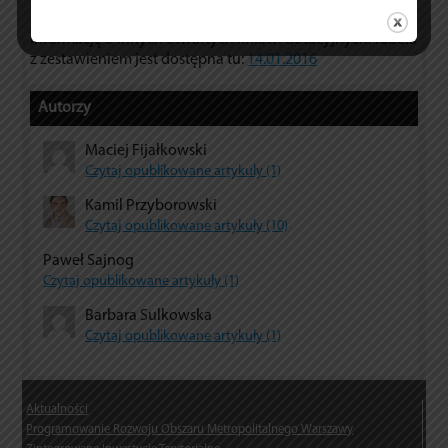
innych dostępnych dla samorządu m.st. Warszawy, a także
informację o innych otwartych liniach dotacyjnych. Tabela
z zestawieniem jest dostępna tu:
14.01.2016
Autorzy
Maciej Fijałkowski
Czytaj opublikowane artykuły (1)
Kamil Przyborowski
Czytaj opublikowane artykuły (10)
Paweł Sajnog
Czytaj opublikowane artykuły (1)
Barbara Sulkowska
Czytaj opublikowane artykuły (1)
Aktualności
Programowanie Rozwoju Obszaru Metropolitalnego Warszawy