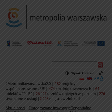
Decrease
Reset
Incr
A
A
A
font
font
size.
#Metropoliawarszawska2.0
|
182
projekty
font
size.
współfinansowane z UE
|
474
km dróg rowerowych
|
64
size.
obiektów "P+R"
|
26 427
uczniów objętych wsparciem
|
276
stworzone e-usług
i |
2 298
miejsca w żłobkach
Aktualności
Zintegrowane Inwestycje Terytorialne