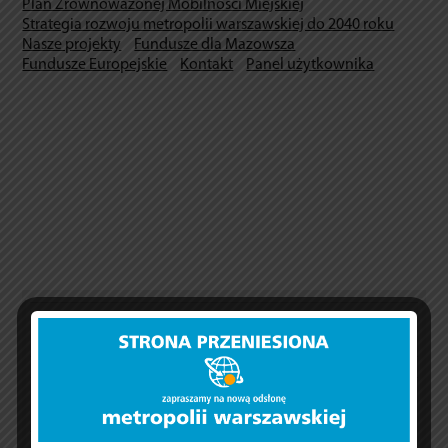
Plan Zrównoważonej Mobilności Miejskiej
Strategia rozwoju metropolii warszawskiej do 2040 roku
Nasze projekty
Fundusze dla Mazowsza
Fundusze Europejskie
Kontakt
Panel użytkownika
Aktualne nabory wniosków – 15.01.2016
15 sty 2016 |
Przemysław Chwiszczuk
Zachęcam do zapoznania się z bazą zawierającą spis
aktualnych naborów wniosków do programów unijnych i