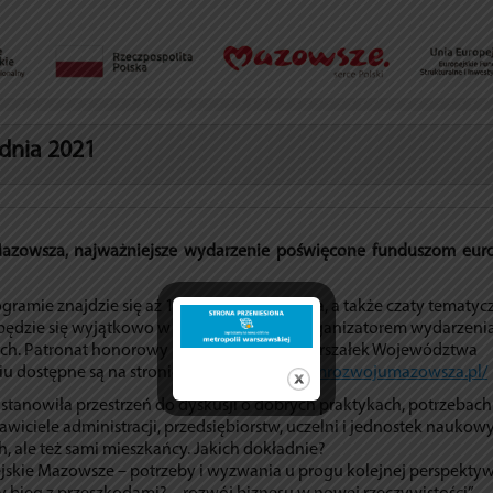
dnia 2021
Mazowsza, najważniejsze wydarzenie poświęcone funduszom eur
ramie znajdzie się aż 12 debat, wystąpienia, a także czaty tematyc
ędzie się wyjątkowo w formule zdalnej. Organizatorem wydarzenia
ch. Patronat honorowy nad Forum objął Marszałek Województwa
u dostępne są na stronie www:
https://forumrozwojumazowsza.pl/
anowiła przestrzeń do dyskusji o dobrych praktykach, potrzebach 
wiciele administracji, przedsiębiorstw, uczelni i jednostek naukow
h, ale też sami mieszkańcy. Jakich dokładnie?
pejskie Mazowsze – potrzeby i wyzwania u progu kolejnej perspektyw