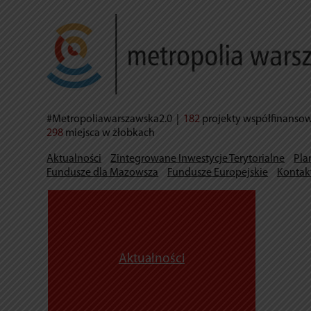
#Metropoliawarszawska2.0
|
182
projekty współfinanso
298
miejsca w żłobkach
Aktualności
Zintegrowane Inwestycje Terytorialne
Pla
Fundusze dla Mazowsza
Fundusze Europejskie
Kontak
Aktualności