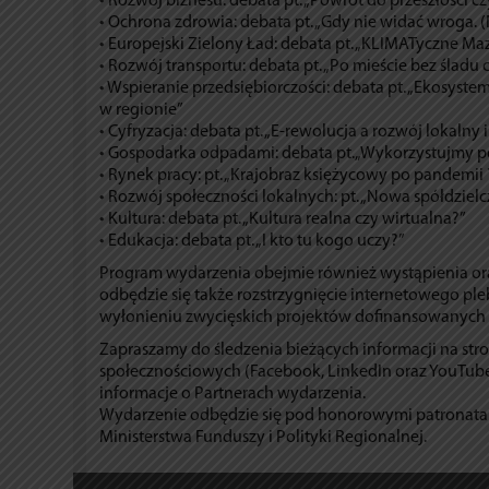
• Rozwój biznesu: debata pt. „Powrót do przeszłości 
• Ochrona zdrowia: debata pt. „Gdy nie widać wroga. 
• Europejski Zielony Ład: debata pt. „KLIMATyczne Maz
• Rozwój transportu: debata pt. „Po mieście bez śladu c
• Wspieranie przedsiębiorczości: debata pt. „Ekosyst
w regionie”
• Cyfryzacja: debata pt. „E-rewolucja a rozwój lokalny 
• Gospodarka odpadami: debata pt.„Wykorzystujmy 
• Rynek pracy: pt. „Krajobraz księżycowy po pandemii
• Rozwój społeczności lokalnych: pt. „Nowa spółdzielc
• Kultura: debata pt. „Kultura realna czy wirtualna?”
• Edukacja: debata pt. „I kto tu kogo uczy?”
Program wydarzenia obejmie również wystąpienia or
odbędzie się także rozstrzygnięcie internetowego pl
wyłonieniu zwycięskich projektów dofinansowanych
Zapraszamy do śledzenia bieżących informacji na s
społecznościowych (Facebook, LinkedIn oraz YouTube)
informacje o Partnerach wydarzenia.
Wydarzenie odbędzie się pod honorowymi patronat
Ministerstwa Funduszy i Polityki Regionalnej.