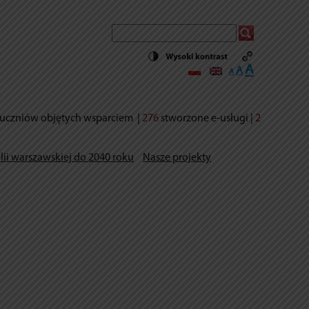
Decrease
Reset
Increase
A
A
A
font
font
size.
font
size.
size.
uczniów objętych wsparciem
|
276
stworzone e-usług
i |
2
lii warszawskiej do 2040 roku
Nasze projekty