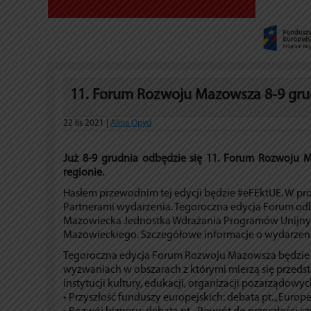
11. Forum Rozwoju Mazowsza 8-9 gru
22 lis 2021 |
Alina Opyd
Już 8-9 grudnia odbędzie się 11. Forum Rozwoju 
regionie.
Hasłem przewodnim tej edycji będzie #eFEktUE. W prog
Partnerami wydarzenia. Tegoroczna edycja Forum odb
Mazowiecka Jednostka Wdrażania Programów Unijny
Mazowieckiego. Szczegółowe informacje o wydarzeni
Tegoroczna edycja Forum Rozwoju Mazowsza będzie st
wyzwaniach w obszarach z którymi mierzą się przedsta
instytucji kultury, edukacji, organizacji pozarządowyc
• Przyszłość funduszy europejskich: debata pt. „Euro