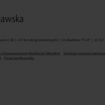
wane z UE
|
474
km dróg rowerowych
|
64
obiektów "P+R"
|
26 427
n Zrównoważonej Mobilności Miejskiej
Strategia rozwoju metropo
t
Panel użytkownika