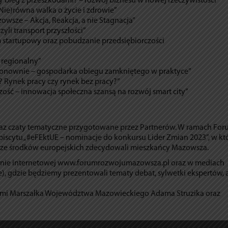
czy bieg z przeszkodami? – rozwój biznesu w nowej rzeczywistości”
(Nie)równa walka o życie i zdrowie”
owsze – Akcja, Reakcja, a nie Stagnacja”
zyli transport przyszłości”
em startupowy oraz pobudzanie przedsiębiorczości
i regionalny”
ponownie – gospodarka obiegu zamkniętego w praktyce”
 ? Rynek pracy czy rynek bez pracy?”
zość – innowacja społeczna szansą na rozwój smart city”
az czaty tematyczne przygotowane przez Partnerów. W ramach Fo
ebiscytu „#eFEktUE – nominacje do konkursu Lider Zmian 2023”, w k
 ze środków europejskich zdecydowali mieszkańcy Mazowsza.
tronie internetowej www.forumrozwojumazowsza.pl oraz w mediach
, gdzie będziemy prezentowali tematy debat, sylwetki ekspertów, 
ami Marszałka Województwa Mazowieckiego Adama Struzika oraz