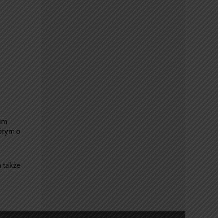
rum
tórym o
a także