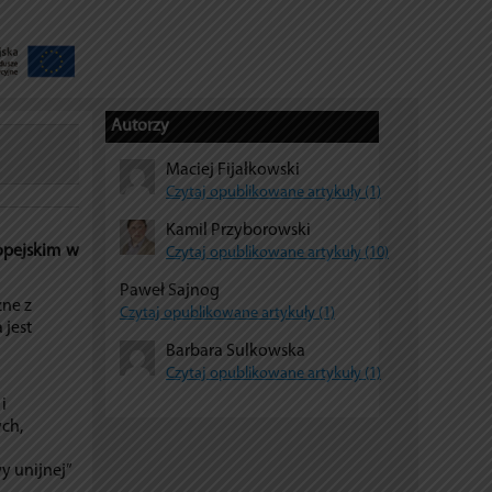
Autorzy
Maciej Fijałkowski
Czytaj opublikowane artykuły (1)
Kamil Przyborowski
opejskim w
Czytaj opublikowane artykuły (10)
Paweł Sajnog
zne z
Czytaj opublikowane artykuły (1)
 jest
Barbara Sulkowska
Czytaj opublikowane artykuły (1)
i
ych,
y unijnej”