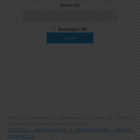
Password
Remember Me
Aktualności
Programowanie Rozwoju Obszaru Metropolitalnego Warszawy
Zintegrowane Inwestycje Terytorialne
Działania
Blog
Kontakt
Deklaracja dostępności
Klauzula Informacyjna o Przetwarzaniu Danych Osobowych
Project is co-financed by European Union within the Technical
Assistance Operational Programme 2007-2013.
KLAUZULA INFORMACYJNA O PRZETWARZANIU DANYCH
OSOBOWYCH