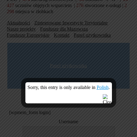
size
427
uczniów objętych wsparciem
|
276
stworzone e-usług
i |
2
298
miejsca w żłobkach
Aktualności
Zintegrowane Inwestycje Terytorialne
Nasze projekty
Fundusze dla Mazowsza
Fundusze Europejskie
Kontakt
Panel użytkownika
Panel użytkownika
Sorry, this entry is only available in
Polish
.
[wpmem_form login]
Username