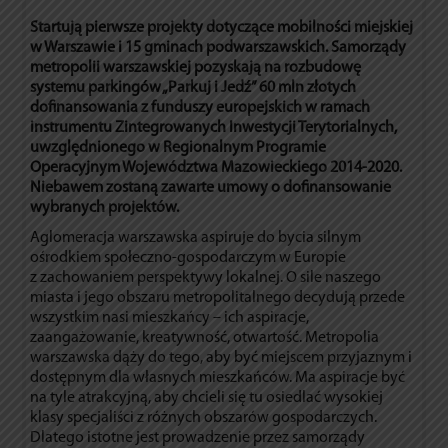
Startują pierwsze projekty dotyczące mobilności miejskiej
w Warszawie i 15 gminach podwarszawskich. Samorządy
metropolii warszawskiej pozyskają na rozbudowę
systemu parkingów „Parkuj i Jedź” 60 mln złotych
dofinansowania z funduszy europejskich w ramach
instrumentu Zintegrowanych Inwestycji Terytorialnych,
uwzględnionego w Regionalnym Programie
Operacyjnym Województwa Mazowieckiego 2014-2020.
Niebawem zostaną zawarte umowy o dofinansowanie
wybranych projektów.
Aglomeracja warszawska aspiruje do bycia silnym
ośrodkiem społeczno-gospodarczym w Europie
z zachowaniem perspektywy lokalnej. O sile naszego
miasta i jego obszaru metropolitalnego decydują przede
wszystkim nasi mieszkańcy – ich aspiracje,
zaangażowanie, kreatywność, otwartość. Metropolia
warszawska dąży do tego, aby być miejscem przyjaznym i
dostępnym dla własnych mieszkańców. Ma aspiracje być
na tyle atrakcyjną, aby chcieli się tu osiedlać wysokiej
klasy specjaliści z różnych obszarów gospodarczych.
Dlatego istotne jest prowadzenie przez samorządy