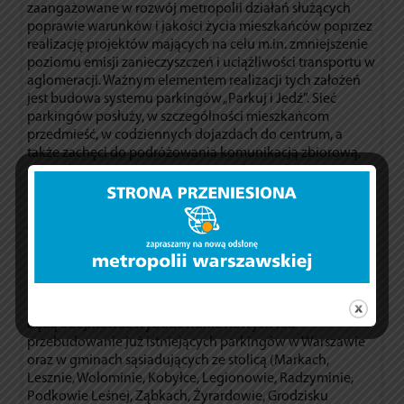
zaangażowane w rozwój metropolii działań służących
poprawie warunków i jakości życia mieszkańców poprzez
realizację projektów mających na celu m.in. zmniejszenie
poziomu emisji zanieczyszczeń i uciążliwości transportu w
aglomeracji. Ważnym elementem realizacji tych założeń
jest budowa systemu parkingów „Parkuj i Jedź”. Sieć
parkingów posłuży, w szczególności mieszkańcom
przedmieść, w codziennych dojazdach do centrum, a
także zachęci do podróżowania komunikacją zbiorową,
gdyż głównym argumentem „za” wyborem konkretnych
inwestycji było skoordynowanie ich z transportem
miejskim.
W efekcie współpracy Samorządu Województwa
Mazowieckiego, miasta stołecznego Warszawy oraz
podwarszawskich gmin wybrano do realizacji 13
projektów, dzięki którym zostanie znacznie poszerzona
sieć parkingów „Parkuj i Jedź”.
Planowane inwestycje
będą obejmować wybudowanie nowych lub
przebudowanie już istniejących parkingów w Warszawie
oraz w gminach sąsiadujących ze stolicą (Markach,
Lesznie, Wołominie, Kobyłce, Legionowie, Radzyminie,
Podkowie Leśnej, Ząbkach, Żyrardowie, Grodzisku