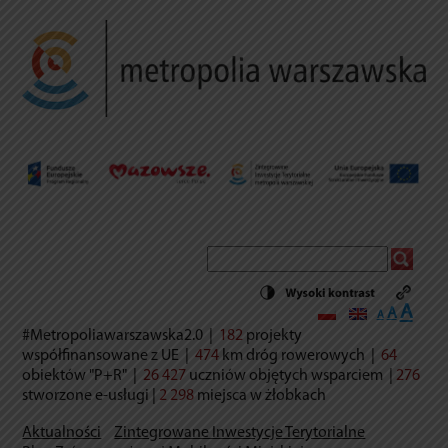
Decrease
Reset
Incr
A
A
A
font
font
size.
#Metropoliawarszawska2.0
|
182
projekty
font
size.
współfinansowane z UE
|
474
km dróg rowerowych
|
64
size.
obiektów "P+R"
|
26 427
uczniów objętych wsparciem
|
276
stworzone e-usług
i |
2 298
miejsca w żłobkach
Aktualności
Zintegrowane Inwestycje Terytorialne