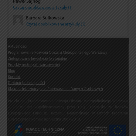
Paweł Sajnog
Czytaj opublikowane artykuły (1)
Barbara Sulkowska
Czytaj opublikowane artykuły (1)
Aktualności
Programowanie Rozwoju Obszaru Metropolitalnego Warszawy
Zintegrowane Inwestycje Terytorialne
Projekty metropolii warszawskiej
Blog
Kontakt
Deklaracja dostępności
Klauzula Informacyjna o Przetwarzaniu Danych Osobowych
Projekt pn. „Programowanie Rozwoju Obszaru Metropolitalnego Warszawy
– PROM” jest współfinansowany przez Unię Europejską ze środków
Europejskiego Funduszu Rozwoju Regionalnego w ramach Programu
Operacyjnego Pomoc Techniczna 2007-2013.