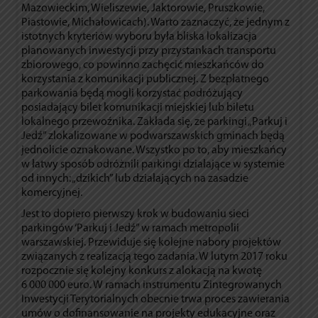
Mazowieckim, Wieliszewie, Jaktorowie, Pruszkowie,
Piastowie, Michałowicach). Warto zaznaczyć, że jednym z
istotnych kryteriów wyboru była bliska lokalizacja
planowanych inwestycji przy przystankach transportu
zbiorowego, co powinno zachęcić mieszkańców do
korzystania z komunikacji publicznej. Z bezpłatnego
parkowania będą mogli korzystać podróżujący
posiadający bilet komunikacji miejskiej lub biletu
lokalnego przewoźnika. Zakłada się, ze parkingi „Parkuj i
Jedź” zlokalizowane w podwarszawskich gminach będą
jednolicie oznakowane. Wszystko po to, aby mieszkańcy
w łatwy sposób odróżnili parkingi działające w systemie
od innych: „dzikich” lub działających na zasadzie
komercyjnej.
Jest to dopiero pierwszy krok w budowaniu sieci
parkingów ‘Parkuj i Jedź” w ramach metropolii
warszawskiej. Przewiduje się kolejne nabory projektów
związanych z realizacją tego zadania. W lutym 2017 roku
rozpocznie się kolejny konkurs z alokacją na kwotę
6 000 000 euro. W ramach instrumentu Zintegrowanych
Inwestycji Terytorialnych obecnie trwa proces zawierania
umów o dofinansowanie na projekty edukacyjne oraz