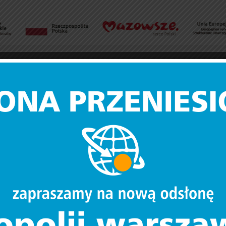
iej – umowy podpisane
zę umów zawartych w ramach konkursu nr RPMA.08.03.02-IP.02-14-
ansowanie na tworzenie miejsc opieki dla dzieci do lat 3 na terenie 
ponad 26,5 mln złotych.
y zainteresowani, szczególnie projektodawcy, dla których moment
rdziej istotnej fazy realizacji projektów. Swoje żłobki otworzą na