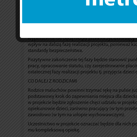
Warszawy: na Bemowie (36 miejsc), Białołęce (82), Tar
Pruszkowie (40), Ząbkach (32) i Międzyborowie (15).
CO DALEJ Z BENEFICJENTAMI
Otwarcie żłobka, klubu dziecięcego, czy miejsc opie
względem organizacyjnym. Faza przygotowawcza na kt
wyposażenia nie będą mogły przekroczyć 6 miesięcy
wpływ na dalszą fazę realizacji projektu, ponieważ 
standardy bezpieczeństwa.
Pozytywne zakończenie tej fazy będzie stanowić punkt
pracy, opracowanie statutu, czy zarejestrowanie placów
ostatecznej fazy realizacji projektu tj. przyjęcia dzieci
CO DALEJ Z RODZICAMI
Rodzice maluchów powinni trzymać rękę na pulsie już t
podstawowy krok do zapewniania miejsca dla dziecka.
w projekcie będzie zgłoszenie chęci udziału w projekc
opiekunowie dzieci, zarówno pracujący (w tym przebyw
zawodowo (w tym na urlopie wychowawczym).
Uczestnictwo w projekcie oznaczać będzie dla nich p
mu kompleksową opiekę.