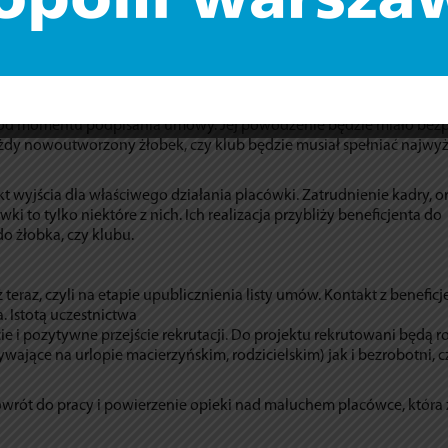
gówku (16), Mokotowie (16), Ursynowie (150), Ursusie(120), Wesołej 
ki u opiekuna dziennego wiąże się z wieloma wyzwaniami, głównie 
órą składają się: przygotowanie placu zabaw, adaptacja pomieszc
 od momentu podpisania umowy. Jej powodzenie będzie miało bez
każdy nowoutworzony żłobek, czy klub będzie musiał spełniać najwy
 wyjścia dla właściwego działania placówki. Zatrudnienie kadry, o
ki to tylko niektóre z nich. Ich realizacja przybliży beneficjenta do
 do żłobka, czy klubu.
eraz, czyli na etapie upublicznienia listy umów. Kontakt z benefic
 Istotą uczestnictwa
ie i pozytywne przejście rekrutacji. Do projektu rekrutowani będą ro
ające na urlopie macierzyńskim, rodzicielskim) jak i bezrobotni, c
owrót do pracy i powierzenie opieki nad maluchem placówce, która