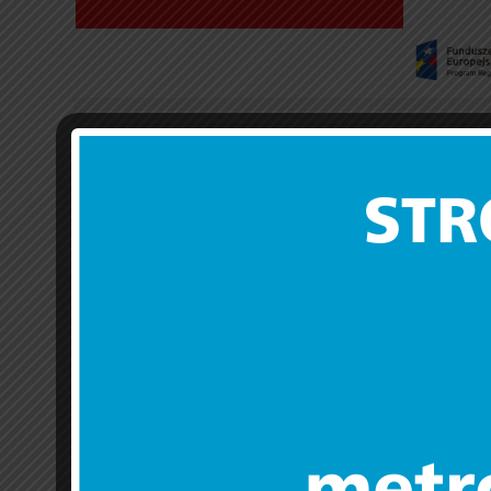
Nowe żłobki w metropolii warszawsk
15 lip 2019 |
Przemysław Chwiszczuk
Wojewódzki Urząd Pracy w Warszawie opublikował ba
Zawiera ona dane 11 instytucji, które otrzymały dofin
warszawskiej. Będą one wdrażać projekty o wartości 
Na rozstrzygnięcie konkursu z 2018 r. czekali wszysc
rozstrzygnięcia konkursu oznacza zorganizowanie najba