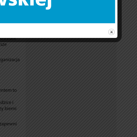
(75) oraz w
pod
zeń, zakup
pośredni
ższe
rganizacja
jentem to
dzice i
zy bierni
 zapewni