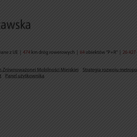
wane z UE
|
474
km dróg rowerowych
|
64
obiektów "P+R"
|
26 427
n Zrównoważonej Mobilności Miejskiej
Strategia rozwoju metropo
t
Panel użytkownika