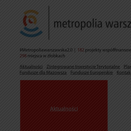
#Metropoliawarszawska2.0
|
182
projekty współfinanso
298
miejsca w żłobkach
Aktualności
Zintegrowane Inwestycje Terytorialne
Pla
Fundusze dla Mazowsza
Fundusze Europejskie
Kontak
Aktualności