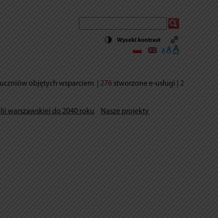
Decrease
Reset
Increase
A
A
A
font
font
size.
font
size.
size.
uczniów objętych wsparciem
|
276
stworzone e-usług
i |
2
lii warszawskiej do 2040 roku
Nasze projekty