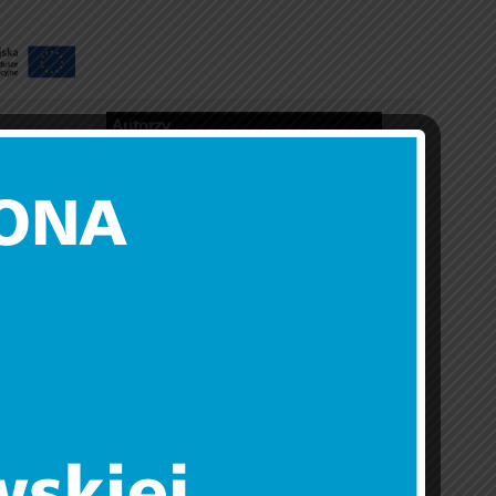
Autorzy
Maciej Fijałkowski
Czytaj opublikowane artykuły (1)
Kamil Przyborowski
Czytaj opublikowane artykuły (10)
Paweł Sajnog
Czytaj opublikowane artykuły (1)
Barbara Sulkowska
Czytaj opublikowane artykuły (1)
001/18.
metropolii
 terenie