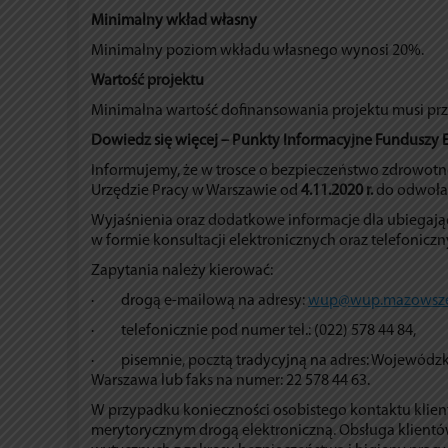
Minimalny wkład własny
Minimalny poziom wkładu własnego wynosi 20%.
Wartość projektu
Minimalna wartość dofinansowania projektu musi p
Dowiedz się więcej – Punkty Informacyjne Funduszy 
Informujemy, że w trosce o bezpieczeństwo zdrowo
Urzędzie Pracy w Warszawie od
4.11.2020 r.
do odwołan
Wyjaśnienia oraz dodatkowe informacje dla ubiegając
w formie konsultacji elektronicznych oraz telefoniczn
Zapytania należy kierować:
· drogą e-mailową na adresy:
wup@wup.mazowsze
· telefonicznie pod numer tel.: (022) 578 44 84,
· pisemnie, pocztą tradycyjną na adres: Wojewódzki 
Warszawa lub faks na numer: 22 578 44 63.
W przypadku konieczności osobistego kontaktu klien
merytorycznym drogą elektroniczną. Obsługa klient