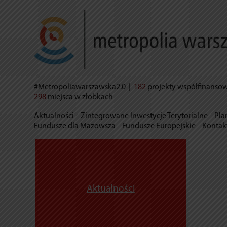
#Metropoliawarszawska2.0
|
182
projekty współfinanso
298
miejsca w żłobkach
Aktualności
Zintegrowane Inwestycje Terytorialne
Pla
Fundusze dla Mazowsza
Fundusze Europejskie
Kontak
Aktualności