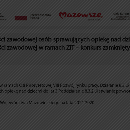
ści zawodowej osób sprawujących opiekę nad dz
ści zawodowej w ramach ZIT – konkurs zamknięty
 ramach Osi Priorytetowej VIII Rozwój rynku pracy, Działanie 8.3 U
opiekę nad dziećmi do lat 3 Poddziałanie 8.3.2 Ułatwianie powro
 Województwa Mazowieckiego na lata 2014-2020