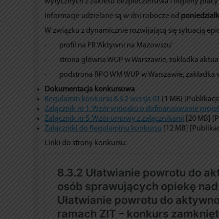
wytycznych z zakresu bezpieczeństwa i higieny pracy
Informacje udzielane są w dni robocze od
poniedziałk
W związku z dynamicznie rozwijającą się sytuacją epi
· profil na FB ‘Aktywni na Mazowszu’
· strona główna WUP w Warszawie, zakładka aktua
· podstrona RPO WM WUP w Warszawie, zakładka 
Dokumentacja konkursowa
Regulamin konkursu 8.3.2 wersja 01
[1 MB] [Publikacj
Załącznik nr 1. Wzór wniosku o dofinansowanie proje
Załącznik nr 5. Wzór umowy z załącznikami
[20 MB] [P
Załączniki do Regulaminu konkursu
[12 MB] [Publikac
Linki do strony konkursu: