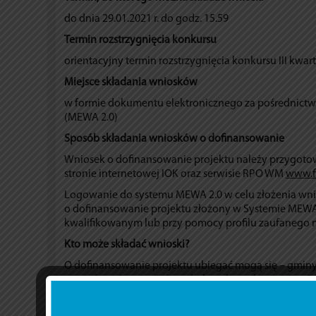
do dnia 29.01.2021 r. do godz. 15.59
Termin rozstrzygnięcia konkursu
orientacyjny termin rozstrzygnięcia konkursu III kwarta
Miejsce składania wniosków
w formie dokumentu elektronicznego za pośrednict
(MEWA 2.0)
Sposób składania wniosków o dofinansowanie
Wniosek o dofinansowanie projektu należy przygoto
stronie internetowej IOK oraz serwisie RPO WM
www.f
Logowanie do systemu MEWA 2.0 w celu złożenia wni
o dofinansowanie projektu złożony w Systemie MEWA 
kwalifikowanym lub przy pomocy profilu zaufanego n
Kto może składać wnioski?
O dofinansowanie projektu ubiegać mogą się – gminy
na podstawie przepisów odrębnych, osoby prawne, je
objętego realizacją Zintegrowanych Inwestycji Tery
O dofinansowanie nie mogą ubiegać się podmioty pod