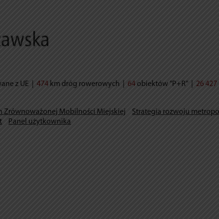
wane z UE
|
474
km dróg rowerowych
|
64
obiektów "P+R"
|
26 427
n Zrównoważonej Mobilności Miejskiej
Strategia rozwoju metropo
t
Panel użytkownika