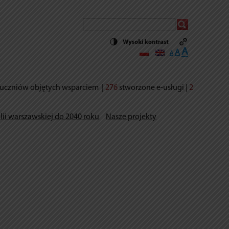
Decrease
Reset
Increase
A
A
A
font
font
size.
font
size.
size.
uczniów objętych wsparciem
|
276
stworzone e-usług
i |
2
lii warszawskiej do 2040 roku
Nasze projekty