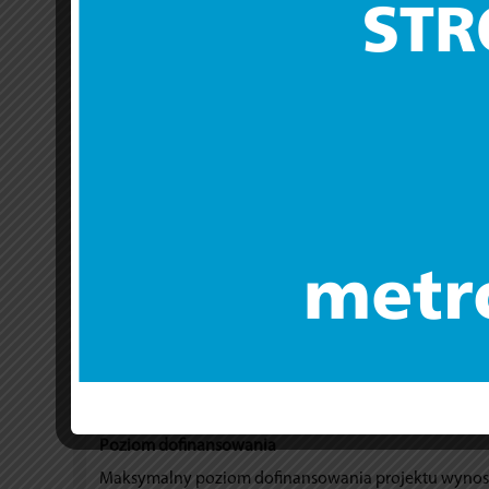
207 ust. 4 ustawy z dnia 27 sierpnia 2009 r. o finansach
powierzania wykonywania pracy cudzoziemcom przeby
ust. 1 pkt 2a ustawy z dnia 28 października 2002 r.
kary.
Na co można otrzymać dofinansowanie?
Przedmiotem konkursu są projekty dotyczące poprawy
ma się przełożyć na umożliwienie powrotu do zatrud
do lat 3.
Kryteria wyboru projektów
Kryteria wyboru projektów zostały wskazane w Regul
Maksymalny dopuszczalny poziom dofinansowania pr
Maksymalny poziom dofinansowania projektu wynos
Ogólna pula środków przeznaczona na dofinansowan
Kwota dofinansowania w ramach konkursu przeliczona
6 787 500,00 PLN.
Poziom dofinansowania
Maksymalny poziom dofinansowania projektu wynos