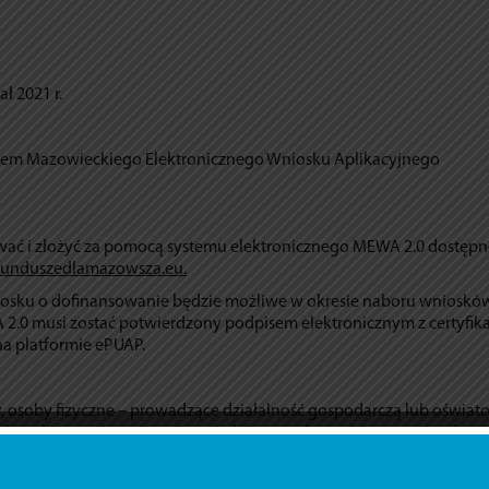
ł 2021 r.
wem Mazowieckiego Elektronicznego Wniosku Aplikacyjnego
wać i złożyć za pomocą systemu elektronicznego MEWA 2.0 dostęp
unduszedlamazowsza.eu.
osku o dofinansowanie będzie możliwe w okresie naboru wnioskó
2.0 musi zostać potwierdzony podpisem elektronicznym z certyfik
a platformie ePUAP.
, osoby fizyczne – prowadzące działalność gospodarczą lub oświat
dnostki organizacyjne nieposiadające osobowości prawnej z obsza
torialnych Warszawskiego Obszaru Funkcjonalnego 2014-2020.
legające wykluczeniu z ubiegania się o dofinansowanie na podstaw