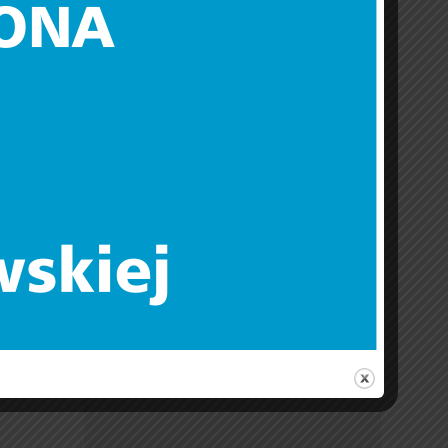
kutkach
, art. 9
 groźbą
ekwencji
d dziećmi
r. wynosi