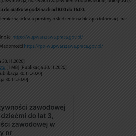
 (dezynfekcja, maseczka i zapewnienie odpowiedniej odległości).
u do piątku w godzinach od 8.00 do 16.00.
demiczną w kraju prosimy o śledzenie na bieżąco informacji na:
lności
https://wupwarszawa.praca.gov.pl/
wiadomości
https://rpo-wupwarszawa.praca.gov.pl/
a 30.11.2020]
ktu
[1 MB] [Publikacja 30.11.2020]
ublikacja 30.11.2020]
ja 30.11.2020]