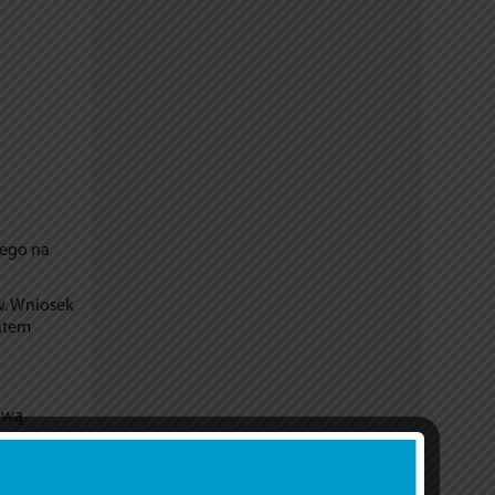
nego na
w. Wniosek
atem
ową
ru
ie art.