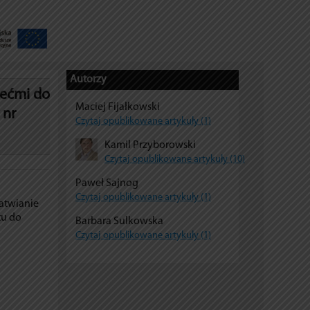
Autorzy
iećmi do
Maciej Fijałkowski
 nr
Czytaj opublikowane artykuły (1)
Kamil Przyborowski
Czytaj opublikowane artykuły (10)
Paweł Sajnog
Czytaj opublikowane artykuły (1)
łatwianie
tu do
Barbara Sulkowska
Czytaj opublikowane artykuły (1)