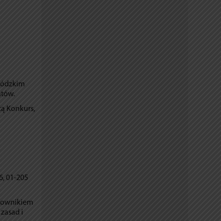
wódzkim
ntów.
cą Konkurs,
6, 01-205
acownikiem
zasad i