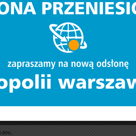
 publicznych; art. 12 ust. 1 pkt 1 ustawy z dnia 15 czerwca 2012 r. o s
wającym wbrew przepisom na terytorium Rzeczypospolitej Polskiej
 o odpowiedzialności podmiotów zbiorowych za czyny zabronione pod
 dostępności do usług świadczenia opieki nad dziećmi, co w kons
nienia lub utrzymania zatrudnienia osobom sprawującym opiekę na
aminie konkursu.
ojektu lub maks. dopuszczalna kwota dofinansowania projektu
i 80%.
ie projektów
 kursem EBC wynoszącym 4,5250 PLN z dnia 29 października 2020 
i 80%.